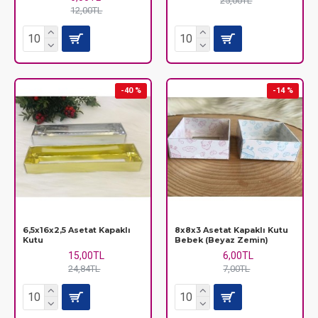
25,00TL
12,00TL
-40 %
-14 %
6,5x16x2,5 Asetat Kapaklı
8x8x3 Asetat Kapaklı Kutu
Kutu
Bebek (Beyaz Zemin)
15,00TL
6,00TL
24,84TL
7,00TL