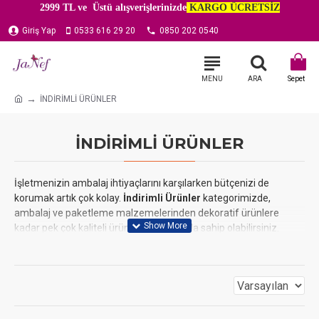
2999 TL ve Üstü alışverişlerinizde
KARGO ÜCRETSİZ
Giriş Yap
0533 616 29 20
0850 202 0540
İNDİRİMLİ ÜRÜNLER
İNDİRİMLİ ÜRÜNLER
İşletmenizin ambalaj ihtiyaçlarını karşılarken bütçenizi de
korumak artık çok kolay.
İndirimli Ürünler
kategorimizde,
ambalaj ve paketleme malzemelerinden dekoratif ürünlere
kadar pek çok kaliteli ürüne özel fiyatlarla sahip olabilirsiniz.
Bu kategori, dönemsel kampanyalar ve stok eritme fırsatlarıyla
sürekli güncellenir. Fırsatları kaçırmamak için düzenli olarak
sayfamızı ziyaret edin. Profesyonel ve şık ambalaj çözümlerine,
en uygun fiyatlarla sahip olun.