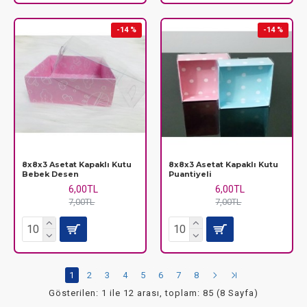
-14 %
-14 %
8x8x3 Asetat Kapaklı Kutu
8x8x3 Asetat Kapaklı Kutu
Bebek Desen
Puantiyeli
6,00TL
6,00TL
7,00TL
7,00TL
1
2
3
4
5
6
7
8
Gösterilen: 1 ile 12 arası, toplam: 85 (8 Sayfa)