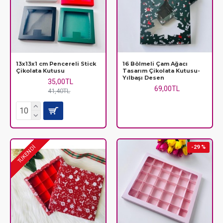
13x13x1 cm Pencereli Stick
16 Bölmeli Çam Ağacı
Çikolata Kutusu
Tasarım Çikolata Kutusu-
Yılbaşı Desen
35,00TL
69,00TL
41,40TL
-29 %
TÜKENDİ