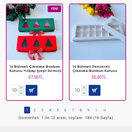
YENI
14 Bölmeli Çikolata-Bonbon
14 Bölmeli Pencereli
Kutusu-Yılbaşı (yeşil-kırmızı)
Çikolata-Bonbon Kutusu
57,50TL
55,00TL
1
2
3
4
5
6
7
8
9
Gösterilen: 1 ile 12 arası, toplam: 184 (16 Sayfa)