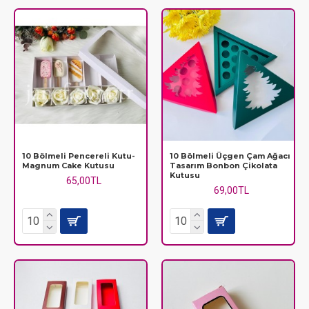
sayesinde ürünlerinizin birbirine değmeden, ilk günkü tazeliğinde
ve düzeninde kalmasını sağlarsınız. Lüks, şeffaf veya temalı
seçeneklerimizle her zevke ve bütçeye uygun
çikolata
kutusu
modellerini keşfedin.
10 Bölmeli Pencereli Kutu-
10 Bölmeli Üçgen Çam Ağacı
Magnum Cake Kutusu
Tasarım Bonbon Çikolata
Kutusu
65,00TL
69,00TL