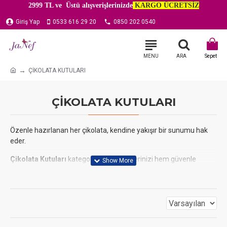
2999 TL ve Üstü alışverişlerinizde
KARGO ÜCRETSİZ
Giriş Yap
0533 616 29 20
0850 202 0540
ÇİKOLATA KUTULARI
ÇİKOLATA KUTULARI
Özenle hazırlanan her çikolata, kendine yakışır bir sunumu hak
eder.
Çikolata Kutuları
kategorimizde, ürünlerinizi hem güvenle
taşıyacak hem de değerini artıracak özel ambalaj çözümleri
sunuyoruz. İster zarif
madlen
çikolatalarınız, ister
rengarenk
drajeleriniz
veya el yapımı
bonbonlarınız
için olsun,
aradığınız tüm kutu çeşitleri burada.
Farklı sayılarda
değişik bölmelerde
tasarlanmış kutularımız