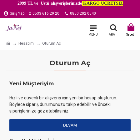
2999 TL ve Üstü alışverişlerinizde
KARGO ÜCRETSİZ
Giriş Yap
0533 616 29 20
0850 202 0540
Hesabım
Oturum Aç
Oturum Aç
Yeni Müşteriyim
Hızlı ve güvenli bir alışveriş için yeni bir hesap oluşturun.
Böylece sipariş durumunuzu takip edebilir ve önceki
siparişlerinize göz atabilirsiniz.
DEVAM