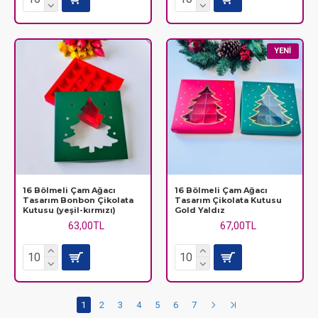
YENI
16 Bölmeli Çam Ağacı
16 Bölmeli Çam Ağacı
Tasarım Bonbon Çikolata
Tasarım Çikolata Kutusu
Kutusu (yeşil-kırmızı)
Gold Yaldız
63,00TL
67,00TL
1
2
3
4
5
6
7