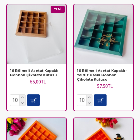
ürünlerinizin birbirine değmeden, ilk günkü tazeliğinde kalmasını
sağlar. Şık tasarımları sayesinde hediyelerinize profesyonel bir
YENI
görünüm katabilir ve sevdiklerinize verdiğiniz değeri
hissettirebilirsiniz.
16 Bölmeli Asetat Kapaklı
16 Bölmeli Asetat Kapaklı-
Bonbon Çikolata Kutusu
Yaldız Baskı Bonbon
Çikolata Kutusu
55,00TL
57,50TL