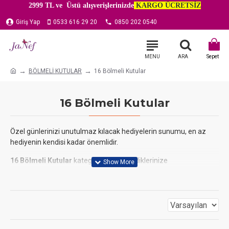
2999 TL ve Üstü alışverişlerinizde
KARGO ÜCRETSİZ
Giriş Yap
0533 616 29 20
0850 202 0540
BÖLMELİ KUTULAR
16 Bölmeli Kutular
16 Bölmeli Kutular
Özel günlerinizi unutulmaz kılacak hediyelerin sunumu, en az
hediyenin kendisi kadar önemlidir.
16 Bölmeli Kutular
kategorimizde, sevdiklerinize
hazırladığınız
bonbon çikolata, lokum ve draje
gibi lezzetleri
hem güvenle taşıyacak hem de göz alıcı bir şekilde sergileyecek
ambalaj çözümleri sunuyoruz.
Bu kutular,
Anneler Günü, Sevgililer Günü, Bayram, Yılbaşı
ve
diğer tüm özel anlar için ideal bir seçimdir. Her bir bölmesi,