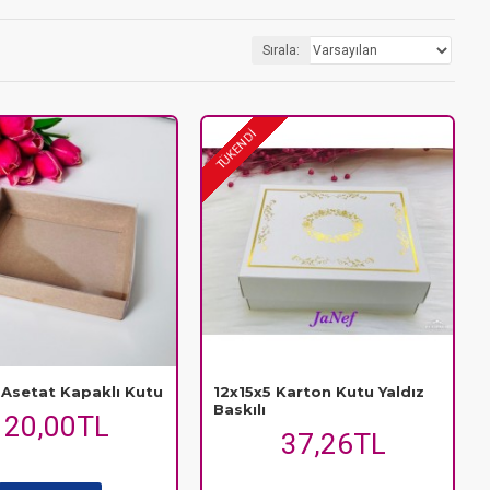
. Toptan ve perakende seçeneklerimizle, ihtiyacınız olan her boyutta
Sırala:
TÜKENDİ
 Asetat Kapaklı Kutu
12x15x5 Karton Kutu Yaldız
Baskılı
20,00TL
37,26TL