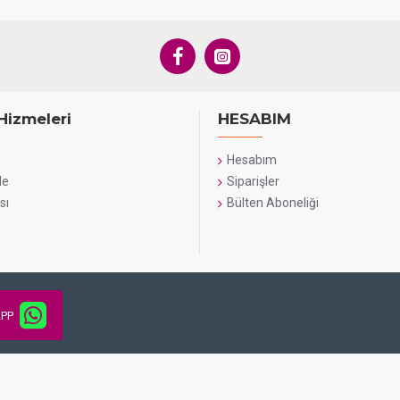
Hizmeleri
HESABIM
Hesabım
de
Siparişler
sı
Bülten Aboneliği
PP