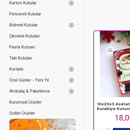
Karton Kutular
Özellikle
asetat kap
ve şekilde
asetat a
Pencereli Kutular
Bölmeli Kutular
Çikolata Kutuları
Pasta Kutuarı
Takı Kutuları
Kurdele
Özel Günler - Yeni Yıl
Ambalaj & Paketleme
Kurumsal Ürünler
10x20x3 Asetat
Kurabiye Kutus
Outlet Ürünler
18,