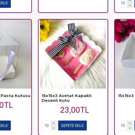
EKLE
t Pasta Kutusu
15x15x3 Asetat Kapaklı
15x15x3
Desenli Kutu
00TL
23,00TL
EKLE
SEPETE EKLE