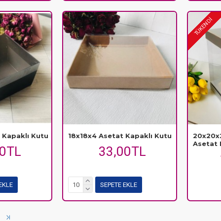
TÜKENDİ
 Kapaklı Kutu
18x18x4 Asetat Kapaklı Kutu
20x20x2
Asetat
50TL
33,00TL
EKLE
SEPETE EKLE