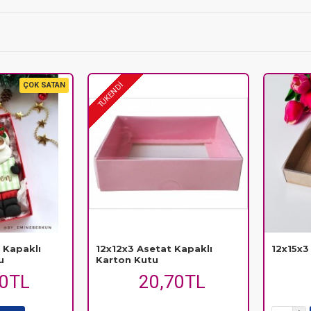
aklı kutular
, ürünlerinizi hem korur hem de profesyonel bir vitrin sunar
mbalaj
ürününü kolayca bulabilirsiniz.
ÇOK SATAN
TÜKENDİ
 Kapaklı
12x12x3 Asetat Kapaklı
12x15x3
u
Karton Kutu
00TL
20,70TL