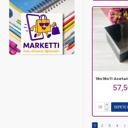
18x18x11 Asetat
57,
SEPETE 
1
2
3
4