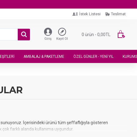
İstek Listesi
Teslimat
0 ürün - 0,00TL
Giriş
Kayıt Ol
EŞITLERI
AMBALAJ & PAKETLEME
ÖZEL GÜNLER - YENI YIL
KURUMS
ULAR
sunuyoruz. İçerisindeki ürünü tüm şeffaflığıyla gösteren
k çok farklı alanda kullanıma uygundur.