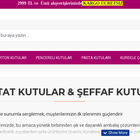
2999 TL ve Üstü alışverişlerinizde
KARGO ÜCRETSİZ
RTON KUTULAR
PENCERELI KUTULAR
PASTA KUTULARI
KURDELE Ç
TAT KUTULAR & ŞEFFAF KUT
bir sunumla sergilemek, müşterilerinizin ilk izlenimini güçlendirir.
imizde, bu amaca yönelik birbirinden şık ve dayanıklı ambalaj çözümleri 
hediyelik eşyalardan gıda ürünlerine (pasta, kurabiye, makaron) kadar pe