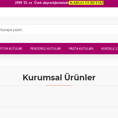
2999 TL ve Üstü alışverişlerinizde
KARGO ÜCRETSİZ
RTON KUTULAR
PENCERELI KUTULAR
PASTA KUTULARI
KURDELE Ç
Kurumsal Ürünler