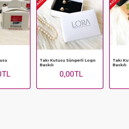
tusu
Takı Kutusu Süngerli Logo
Takı Ku
l
Baskılı
Baskılı
0TL
0,00TL