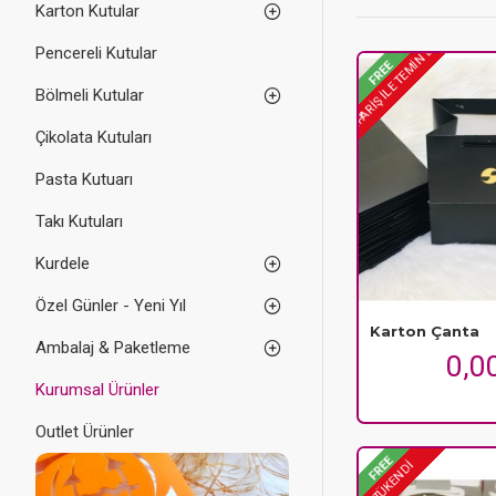
Karton Kutular
ÖN SIPARIŞ ILE TEMIN EDILIR
Pencereli Kutular
FREE
Bölmeli Kutular
Çikolata Kutuları
Pasta Kutuarı
Takı Kutuları
Kurdele
Özel Günler - Yeni Yıl
Karton Çanta
Ambalaj & Paketleme
0,0
Kurumsal Ürünler
Outlet Ürünler
FREE
TÜKENDİ